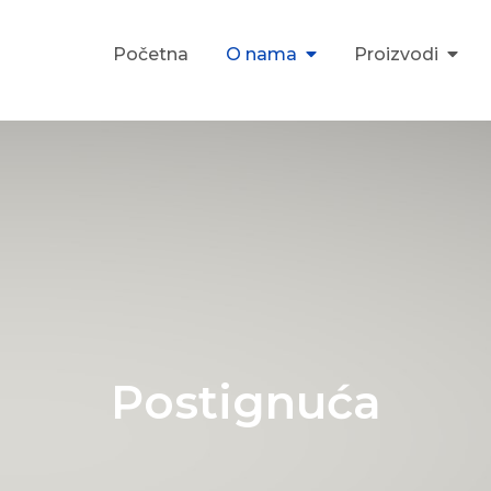
Početna
O nama
Proizvodi
rajevo
Postignuća