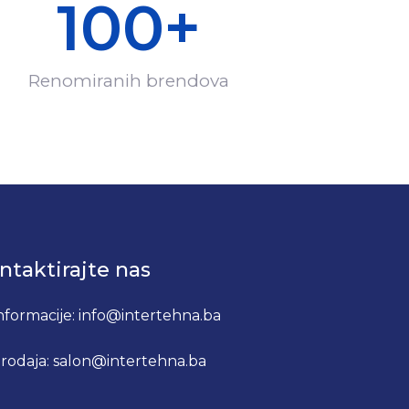
100
+
Renomiranih brendova
ntaktirajte nas
nformacije: info@intertehna.ba
rodaja: salon@intertehna.ba