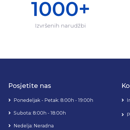
1000
+
Izvršenih narudžbi
Posjetite nas
Ko
Ponedeljak - Petak: 8:00h - 19:00h
I
Subota: 8:00h - 18:00h
P
Nedelja: Neradna